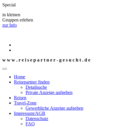
Special
in kleinen
Gruppen erleben
zur Info
w w w . r e i s e p a r t n e r - g e s u c h t . d e
Home
Reisepartner finden
Detailsuche
Private Anzeige aufgeben
Reisen
Travel-Zone
Gewerbliche Anzeige aufgeben
Impressum/AGB
Datenschutz
FAQ