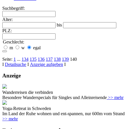
Suchbegriff:
Alter:
bis
PLZ:
Geschlecht:
m
w
egal
Seite:
1
...
134
135
136
137
138
139
140
I
Detailsuche
I
Anzeige aufgeben
I
Anzeige
Wanderreisen die verbinden
Besondere Wanderspecials für Singles und Alleinreisende
>> mehr
Yoga-Retreat in Schweden
Im Land der Ruhe wohnen und ent-spannen, nur 600m vom Strand
>> mehr