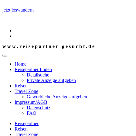
jetzt loswandern
w w w . r e i s e p a r t n e r - g e s u c h t . d e
Home
Reisepartner finden
Detailsuche
Private Anzeige aufgeben
Reisen
Travel-Zone
Gewerbliche Anzeige aufgeben
Impressum/AGB
Datenschutz
FAQ
Reisepartner
Reisen
Travel-Zone