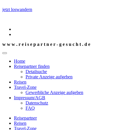
jetzt loswandern
w w w . r e i s e p a r t n e r - g e s u c h t . d e
Home
Reisepartner finden
Detailsuche
Private Anzeige aufgeben
Reisen
Travel-Zone
Gewerbliche Anzeige aufgeben
Impressum/AGB
Datenschutz
FAQ
Reisepartner
Reisen
Travel-Zone