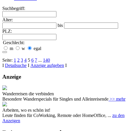
Suchbegriff:
Alter:
bis
PLZ:
Geschlecht:
m
w
egal
Seite:
1
2
3
4
5
6
7
...
140
I
Detailsuche
I
Anzeige aufgeben
I
Anzeige
Wanderreisen die verbinden
Besondere Wanderspecials für Singles und Alleinreisende
>> mehr
Arbeiten, wo es schön ist!
Leute finden für CoWorking, Remote oder HomeOffice, ...
zu den
Anzeigen